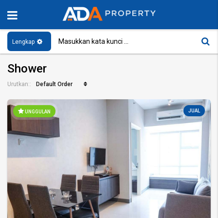
Lengkap
Shower
Default Order
Urutkan::
JUAL
UNGGULAN