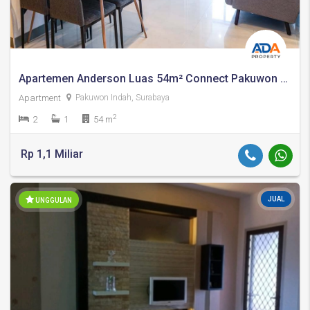
Apartemen Anderson Luas 54m² Connect Pakuwon Mall, Full Furnished Siap Huni
Apartment
Pakuwon Indah, Surabaya
2
2
1
54 m
Rp 1,1 Miliar
JUAL
UNGGULAN