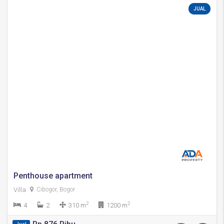
JUAL
Penthouse apartment
Villa
Cibogor, Bogor
2
2
4
2
310 m
1200 m
Jual