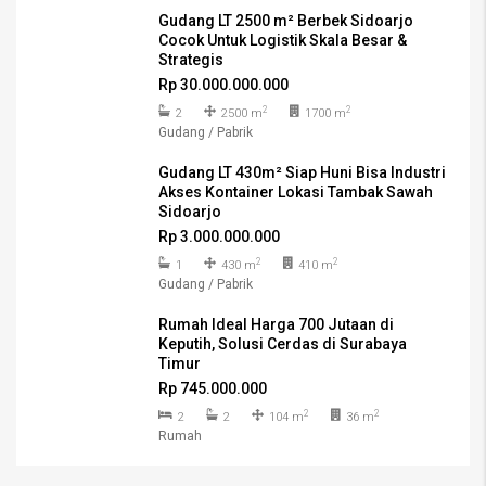
Gudang LT 2500 m² Berbek Sidoarjo
Cocok Untuk Logistik Skala Besar &
Strategis
Rp 30.000.000.000
2
2
2
2500 m
1700 m
Gudang / Pabrik
Gudang LT 430m² Siap Huni Bisa Industri
Akses Kontainer Lokasi Tambak Sawah
Sidoarjo
Rp 3.000.000.000
2
2
1
430 m
410 m
Gudang / Pabrik
Rumah Ideal Harga 700 Jutaan di
Keputih, Solusi Cerdas di Surabaya
Timur
Rp 745.000.000
2
2
2
2
104 m
36 m
Rumah