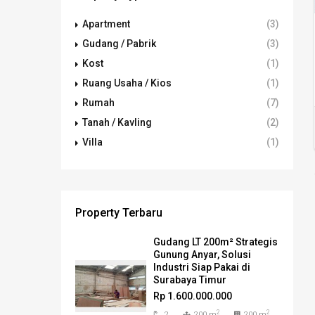
Apartment
(3)
Gudang / Pabrik
(3)
Kost
(1)
Ruang Usaha / Kios
(1)
Rumah
(7)
Tanah / Kavling
(2)
Villa
(1)
Property Terbaru
Gudang LT 200m² Strategis
Gunung Anyar, Solusi
Industri Siap Pakai di
Surabaya Timur
Rp 1.600.000.000
2
2
2
200 m
200 m