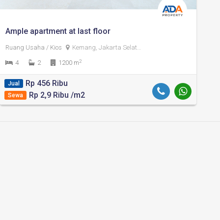
Ample apartment at last floor
Ruang Usaha / Kios
Kemang, Jakarta Selatan
2
4
2
1200 m
Rp 456 Ribu
Jual
Rp 2,9 Ribu /m2
Sewa