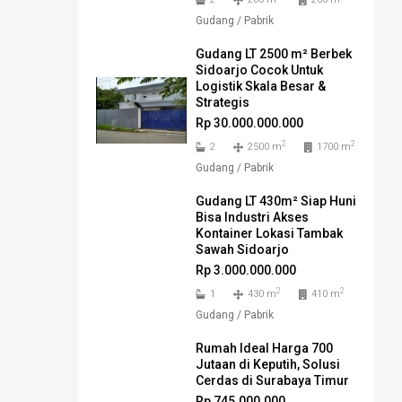
Gudang / Pabrik
Gudang LT 2500 m² Berbek
Sidoarjo Cocok Untuk
Logistik Skala Besar &
Strategis
Rp 30.000.000.000
2
2
2
2500 m
1700 m
Gudang / Pabrik
Gudang LT 430m² Siap Huni
Bisa Industri Akses
Kontainer Lokasi Tambak
Sawah Sidoarjo
Rp 3.000.000.000
2
2
1
430 m
410 m
Gudang / Pabrik
Rumah Ideal Harga 700
Jutaan di Keputih, Solusi
Cerdas di Surabaya Timur
Rp 745.000.000