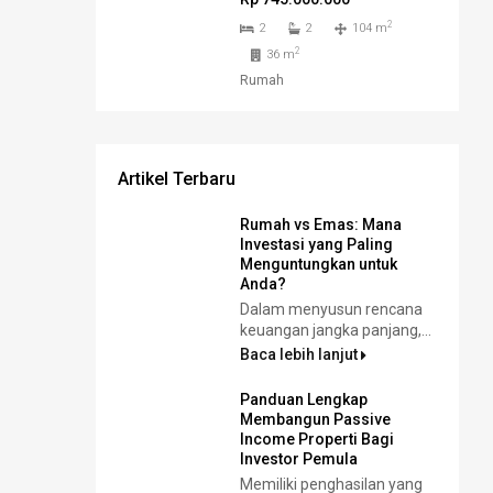
2
2
2
104 m
2
36 m
Rumah
Artikel Terbaru
Rumah vs Emas: Mana
Investasi yang Paling
Menguntungkan untuk
Anda?
Dalam menyusun rencana
keuangan jangka panjang,...
Baca lebih lanjut
Panduan Lengkap
Membangun Passive
Income Properti Bagi
Investor Pemula
Memiliki penghasilan yang