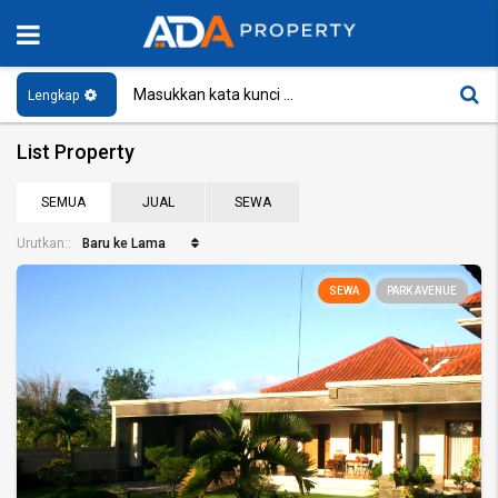
Lengkap
List Property
SEMUA
JUAL
SEWA
Baru ke Lama
Urutkan::
SEWA
PARK AVENUE