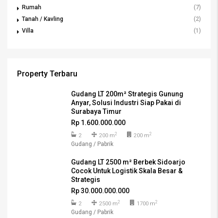
Rumah
(7)
Tanah / Kavling
(2)
Villa
(1)
Property Terbaru
Gudang LT 200m² Strategis Gunung
Anyar, Solusi Industri Siap Pakai di
Surabaya Timur
Rp 1.600.000.000
2
2
2
200 m
200 m
Gudang / Pabrik
Gudang LT 2500 m² Berbek Sidoarjo
Cocok Untuk Logistik Skala Besar &
Strategis
Rp 30.000.000.000
2
2
2
2500 m
1700 m
Gudang / Pabrik