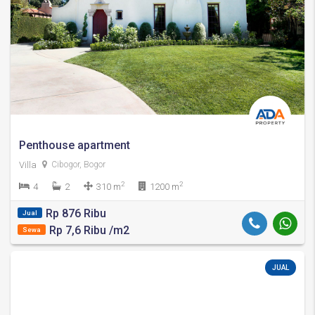
Penthouse apartment
Villa
Cibogor, Bogor
2
2
4
2
310 m
1200 m
Rp 876 Ribu
Jual
Rp 7,6 Ribu /m2
Sewa
JUAL