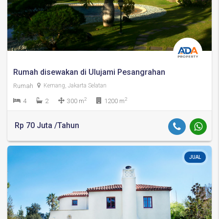
Rumah disewakan di Ulujami Pesangrahan
Rumah
Kemang, Jakarta Selatan
2
2
4
2
300 m
1200 m
Rp 70 Juta /Tahun
JUAL