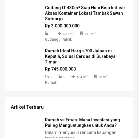
Gudang LT 430m² Siap Huni Bisa Industri
Akses Kontainer Lokasi Tambak Sawah
Sidoarjo
Rp 3.000.000.000
2
2
1
430 m
410 m
Gudang / Pabrik
Rumah Ideal Harga 700 Jutaan di
Keputih, Solusi Cerdas di Surabaya
Timur
Rp 745.000.000
2
2
2
2
104 m
36 m
Rumah
Artikel Terbaru
Rumah vs Emas: Mana Investasi yang
Paling Menguntungkan untuk Anda?
Dalam menyusun rencana keuangan